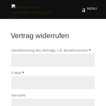
Vertrag widerrufen
Identifizierung des Vertrags, z.B. Bestellnummer
*
E-Mail
*
E-
Vorname
Mail