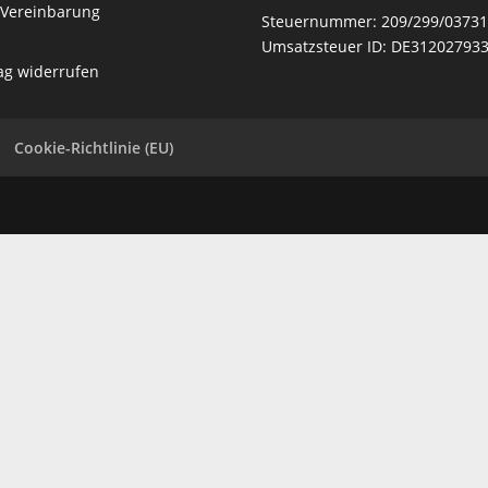
 Vereinbarung
Steuernummer:
209/299/0373
Umsatzsteuer ID: DE31202793
ag widerrufen
Cookie-Richtlinie (EU)