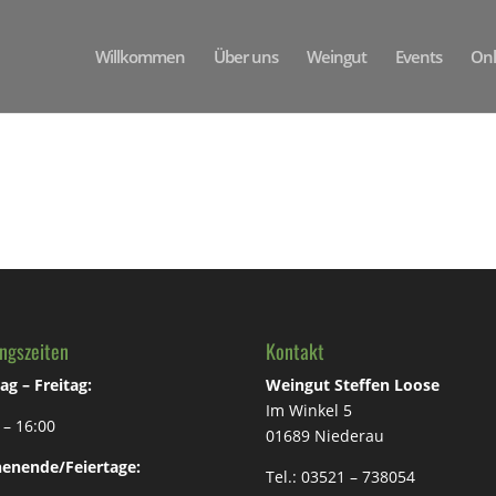
Willkommen
Über uns
Weingut
Events
Onl
ngszeiten
Kontakt
g – Freitag:
Weingut Steffen Loose
Im Winkel 5
 – 16:00
01689 Niederau
enende/Feiertage:
Tel.: 03521 – 738054