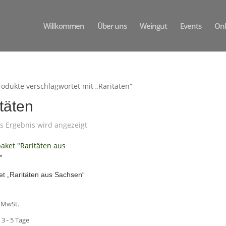
Willkommen
Über uns
Weingut
Events
Onl
rodukte verschlagwortet mit „Raritäten“
täten
s Ergebnis wird angezeigt
t „Raritäten aus Sachsen“
% MwSt.
:
3 - 5 Tage